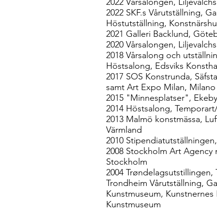
2022 Vårsalongen, Liljevalch
2022 SKF.s Vårutställning, G
Höstutställning, Konstnärsh
2021
Galleri Backlund, Göte
2020 Vårsalongen, Liljevalch
2018 Vårsalong och utställn
Höstsalong, Edsviks Konstha
2017 SOS Konstrunda, Säfst
samt Art Expo Milan, Milano
2015 "Minnesplatser", Ekeby
2014 Höstsalong, Temporart/
2013 Malmö konstmässa, Luft
Värmland
2010 Stipendiatutställninge
2008 Stockholm Art Agency 
Stockholm
2004 Trøndelagsutstillingen,
Trondheim Vårutställning, Ga
Kunstmuseum, Kunstnernes H
Kunstmuseum