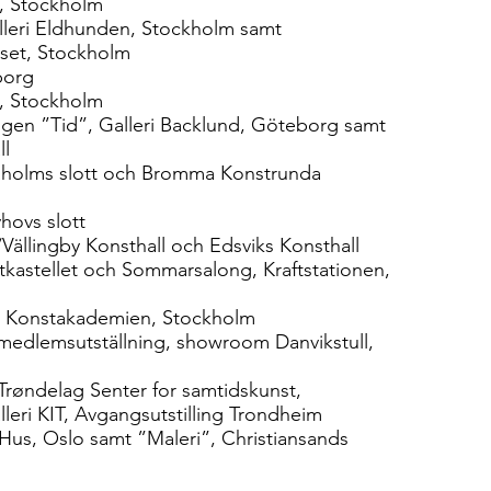
s, Stockholm
alleri Eldhunden, Stockholm samt
uset, Stockholm
borg
s, Stockholm
ingen ”Tid”, Galleri Backlund, Göteborg samt
ll
aholms slott och Bromma Konstrunda
hovs slott
Vällingby Konsthall och Edsviks Konsthall
kastellet och Sommarsalong, Kraftstationen,
n, Konstakademien, Stockholm
medlemsutställning, showroom Danvikstull,
 Trøndelag Senter for samtidskunst,
lleri KIT, Avgangsutstilling Trondheim
us, Oslo samt ”Maleri”, Christiansands